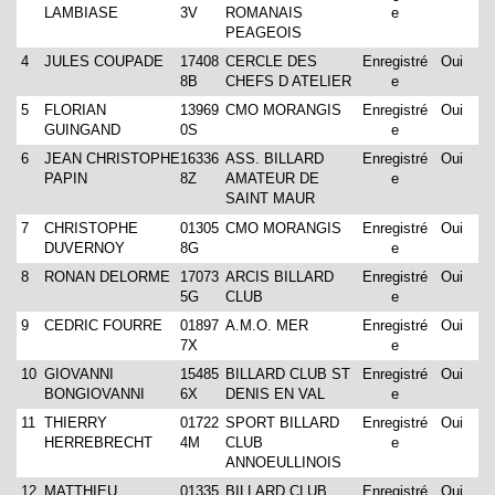
LAMBIASE
3V
ROMANAIS
e
PEAGEOIS
4
JULES COUPADE
17408
CERCLE DES
Enregistré
Oui
8B
CHEFS D ATELIER
e
5
FLORIAN
13969
CMO MORANGIS
Enregistré
Oui
GUINGAND
0S
e
6
JEAN CHRISTOPHE
16336
ASS. BILLARD
Enregistré
Oui
PAPIN
8Z
AMATEUR DE
e
SAINT MAUR
7
CHRISTOPHE
01305
CMO MORANGIS
Enregistré
Oui
DUVERNOY
8G
e
8
RONAN DELORME
17073
ARCIS BILLARD
Enregistré
Oui
5G
CLUB
e
9
CEDRIC FOURRE
01897
A.M.O. MER
Enregistré
Oui
7X
e
10
GIOVANNI
15485
BILLARD CLUB ST
Enregistré
Oui
BONGIOVANNI
6X
DENIS EN VAL
e
11
THIERRY
01722
SPORT BILLARD
Enregistré
Oui
HERREBRECHT
4M
CLUB
e
ANNOEULLINOIS
12
MATTHIEU
01335
BILLARD CLUB
Enregistré
Oui