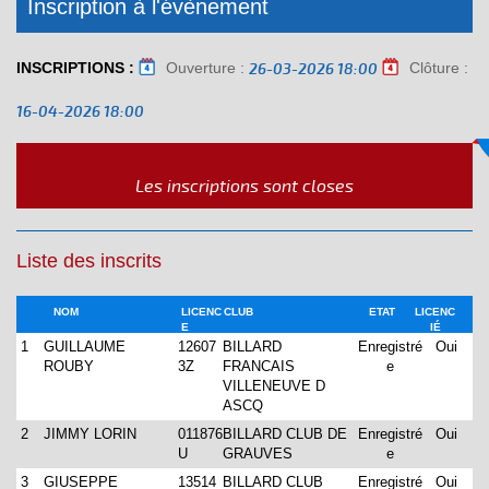
Inscription à l'évènement
INSCRIPTIONS :
Ouverture :
Clôture :
26-03-2026 18:00
16-04-2026 18:00
Les inscriptions sont closes
Liste des inscrits
NOM
LICENC
CLUB
ETAT
LICENC
E
IÉ
1
GUILLAUME
12607
BILLARD
Enregistré
Oui
ROUBY
3Z
FRANCAIS
e
VILLENEUVE D
ASCQ
2
JIMMY LORIN
011876
BILLARD CLUB DE
Enregistré
Oui
U
GRAUVES
e
3
GIUSEPPE
13514
BILLARD CLUB
Enregistré
Oui