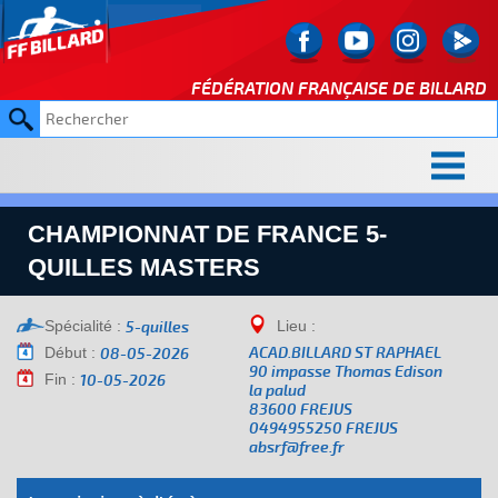
FÉDÉRATION FRANÇAISE DE
BILLARD
CHAMPIONNAT DE FRANCE 5-
QUILLES MASTERS
Spécialité :
Lieu :
5-quilles
Début :
ACAD.BILLARD ST RAPHAEL
08-05-2026
90 impasse Thomas Edison
Fin :
10-05-2026
la palud
83600 FREJUS
0494955250 FREJUS
absrf@free.fr