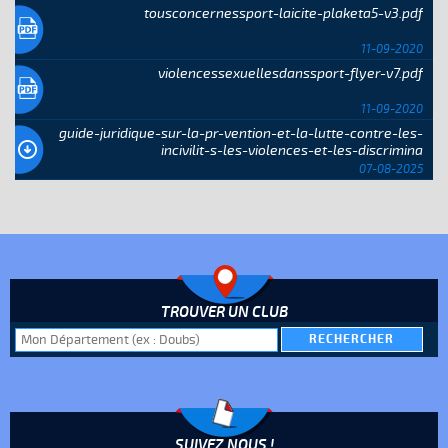
tousconcernessport-laicite-plaketa5-v3.pdf
11-09-2020
violencessexuellesdanssport-flyer-v7.pdf
11-09-2020
guide-juridique-sur-la-pr-vention-et-la-lutte-contre-les-
incivilit-s-les-violences-et-les-discrimina
07-08-2025
TROUVER UN CLUB
SUIVEZ NOUS !