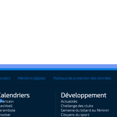
ontact
Mentions légales
Politique de protection des données
Calendriers
Développement
méricain
Actualités
lackball
Challenge des clubs
arambole
Semaine du billard au féminin
nooker
Citoyens du sport