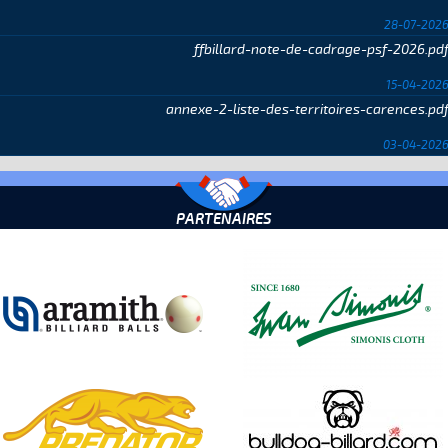
28-07-202
ffbillard-note-de-cadrage-psf-2026.pd
15-04-202
annexe-2-liste-des-territoires-carences.pd
03-04-202
PARTENAIRES