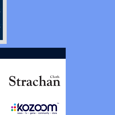
6
f
6
f
6