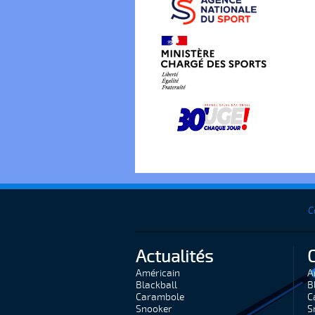
C
Actualités
Américain
A
Blackball
B
Carambole
C
Snooker
S