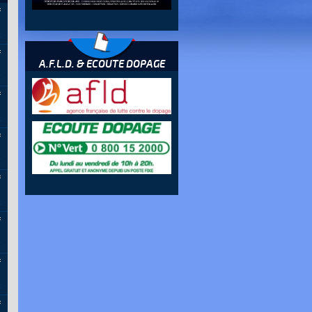
f
6
f
A.F.L.D. & ECOUTE DOPAGE
6
f
6
f
6
f
6
f
6
f
6
f