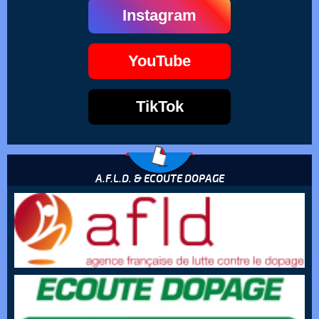
Instagram
YouTube
TikTok
A.F.L.D. & ECOUTE DOPAGE