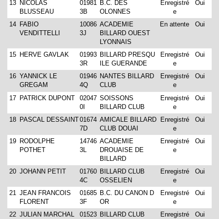
13
NICOLAS
01981
B.C. DES
Enregistré
Oui
BLUSSEAU
3B
OLONNES
e
14
FABIO
10086
ACADEMIE
En attente
Oui
VENDITTELLI
3J
BILLARD OUEST
LYONNAIS
15
HERVE GAVLAK
01993
BILLARD PRESQU
Enregistré
Oui
3R
ILE GUERANDE
e
16
YANNICK LE
01946
NANTES BILLARD
Enregistré
Oui
GREGAM
4Q
CLUB
e
17
PATRICK DUPONT
02047
SOISSONS
Enregistré
Oui
0I
BILLARD CLUB
e
18
PASCAL DESSAINT
01674
AMICALE BILLARD
Enregistré
Oui
7D
CLUB DOUAI
e
19
RODOLPHE
14746
ACADEMIE
Enregistré
Oui
POTHET
3L
DROUAISE DE
e
BILLARD
20
JOHANN PETIT
01760
BILLARD CLUB
Enregistré
Oui
4C
OSSELIEN
e
21
JEAN FRANCOIS
01685
B.C. DU CANON D
Enregistré
Oui
FLORENT
3F
OR
e
22
JULIAN MARCHAL
01523
BILLARD CLUB
Enregistré
Oui