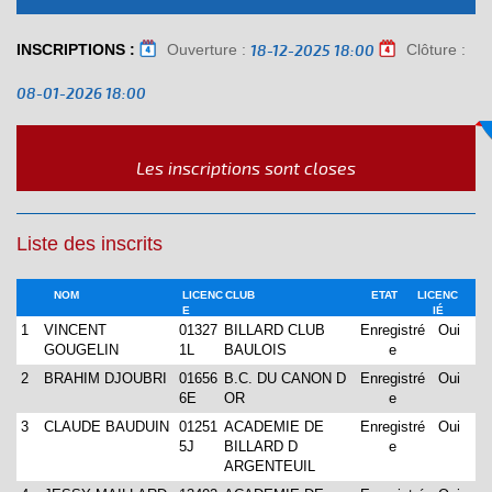
INSCRIPTIONS :
Ouverture :
Clôture :
18-12-2025 18:00
08-01-2026 18:00
Les inscriptions sont closes
Liste des inscrits
NOM
LICENC
CLUB
ETAT
LICENC
E
IÉ
1
VINCENT
01327
BILLARD CLUB
Enregistré
Oui
GOUGELIN
1L
BAULOIS
e
2
BRAHIM DJOUBRI
01656
B.C. DU CANON D
Enregistré
Oui
6E
OR
e
3
CLAUDE BAUDUIN
01251
ACADEMIE DE
Enregistré
Oui
5J
BILLARD D
e
ARGENTEUIL