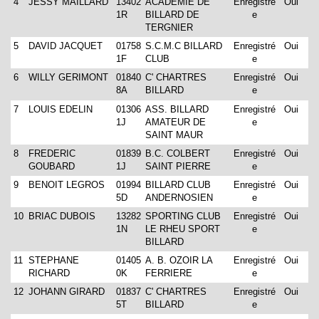
4
JESSY MAILLARD
13402
ACADEMIE DE
Enregistré
Oui
1R
BILLARD DE
e
TERGNIER
5
DAVID JACQUET
01758
S.C.M.C BILLARD
Enregistré
Oui
1F
CLUB
e
6
WILLY GERIMONT
01840
C' CHARTRES
Enregistré
Oui
8A
BILLARD
e
7
LOUIS EDELIN
01306
ASS. BILLARD
Enregistré
Oui
1J
AMATEUR DE
e
SAINT MAUR
8
FREDERIC
01839
B.C. COLBERT
Enregistré
Oui
GOUBARD
1J
SAINT PIERRE
e
9
BENOIT LEGROS
01994
BILLARD CLUB
Enregistré
Oui
5D
ANDERNOSIEN
e
10
BRIAC DUBOIS
13282
SPORTING CLUB
Enregistré
Oui
1N
LE RHEU SPORT
e
BILLARD
11
STEPHANE
01405
A. B. OZOIR LA
Enregistré
Oui
RICHARD
0K
FERRIERE
e
12
JOHANN GIRARD
01837
C' CHARTRES
Enregistré
Oui
5T
BILLARD
e