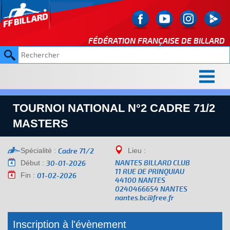
FÉDÉRATION FRANÇAISE DE
BILLARD
TOURNOI NATIONAL N°2 CADRE 71/2
MASTERS
Spécialité :
Lieu :
Cadre 71/2
Début :
NANTES BILLARD CLUB
30-01-2026
11 RUE DE PRINQUIAU
Fin :
01-02-2026
44100 NANTES
0240466654 NANTES
nantes.bc@free.fr
Inscription à l'évènement