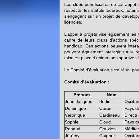
Les clubs bénéficiaires de cet appel à 
respecter les statuts fédéraux, notam
s’engagent sur un projet de développ
licenciés.
L’appel à projets vise également les
cadre de leurs plans d’actions spéc
handicap. Ces actions peuvent interag
peuvent également interagir sur le re
mise en place d’animations sportives 
Le Comité d’évaluation s'est réuni pour
Comité d’évaluation
:
Prénom
Nom
Jean Jacques
Bodin
Occitan
Dominique
Caran
Pays de
Véronique
Cardineau
Directr
Sophie
Cloud
Pays de
Renaud
Gouzien
Médite
Jérémy
Guigner
Occitan