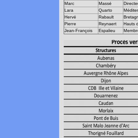
Marc
Massé
Directe
Lara
Quarto
Médite
Hervé
Rabault
Bretag
Pierre
Reynaert
Hauts 
Jean-François
Espalieu
Membre