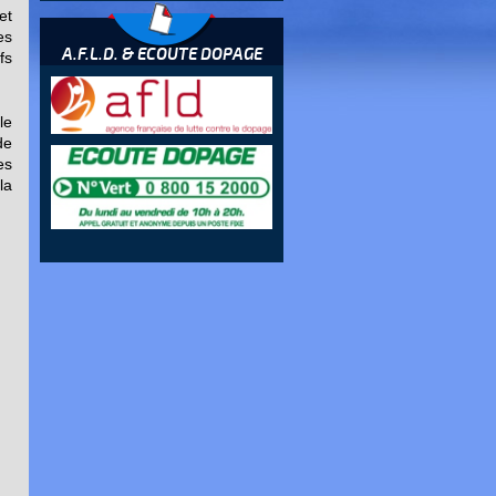
et
es
A.F.L.D. & ECOUTE DOPAGE
fs
le
de
es
la