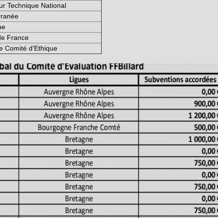
ur Technique National
rranée
ne
de France
 Comité d'Ethique