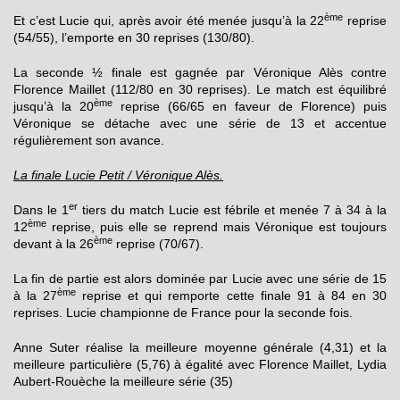
ème
Et c’est Lucie qui, après avoir été menée jusqu’à la 22
reprise
(54/55), l’emporte en 30 reprises (130/80).
La seconde ½ finale est gagnée par Véronique Alès contre
Florence Maillet (112/80 en 30 reprises). Le match est équilibré
ème
jusqu’à la 20
reprise (66/65 en faveur de Florence) puis
Véronique se détache avec une série de 13 et accentue
régulièrement son avance.
La finale Lucie Petit / Véronique Alès.
er
Dans le 1
tiers du match Lucie est fébrile et menée 7 à 34 à la
ème
12
reprise, puis elle se reprend mais Véronique est toujours
ème
devant à la 26
reprise (70/67).
La fin de partie est alors dominée par Lucie avec une série de 15
ème
à la 27
reprise et qui remporte cette finale 91 à 84 en 30
reprises. Lucie championne de France pour la seconde fois.
Anne Suter réalise la meilleure moyenne générale (4,31) et la
meilleure particulière (5,76) à égalité avec Florence Maillet, Lydia
Aubert-Rouèche la meilleure série (35)