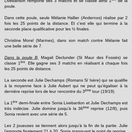
Livebardon remporte ses 3 matchs et se classe ainsi 1
de la
poule.
Dans cette poule, seule Mélanie Hallier (Andernos) réalise par 2
fois les 25 points de la distance. Et c’est elle qui termine à la
seconde place qualificative pour les ½ finales.
Christine Morel (Marines), dans son match contre Mélanie fait
une belle série de 7.
Dans la poule B,
Magali Declunder (St Maur des Fossés) se
ère
classe 1
. Elle gagne ses 3 matchs en réalisant à chaque fois
les 25 points de distance.
La seconde est Julie Dechamps (Romans S/ Isère) qui se qualifie
à la moyenne face à Julie Aubert qui ne peut qu’égaliser à la
ème
dernière reprise lors de leur rencontre du 3
tour (19/19).
ère
La 1
demi-finale entre Sonia Livebardon et Julie Dechamps est
ème
très indécise. Julie domine jusqu’à la 36
reprise (12/8), puis
Sonia revient avec une série de 5.
Les 2 joueuses se tiennent alors jusqu’à la fin de la partie. Julie
l’emporte finalement 21 à 20, Sonia manquant le point de reprise.