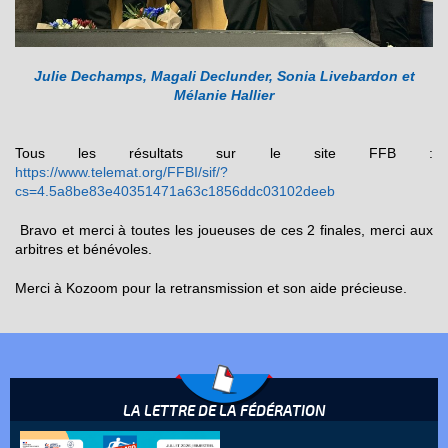
Julie Dechamps, Magali Declunder, Sonia Livebardon et
Mélanie Hallier
Tous les résultats sur le site FFB :
https://www.telemat.org/FFBI/sif/?
cs=4.5a8be83e40351471a63c1856ddc03102deeb
Bravo et merci à toutes les joueuses de ces 2 finales, merci aux
arbitres et bénévoles.
Merci à Kozoom pour la retransmission et son aide précieuse.
LA LETTRE DE LA FÉDÉRATION