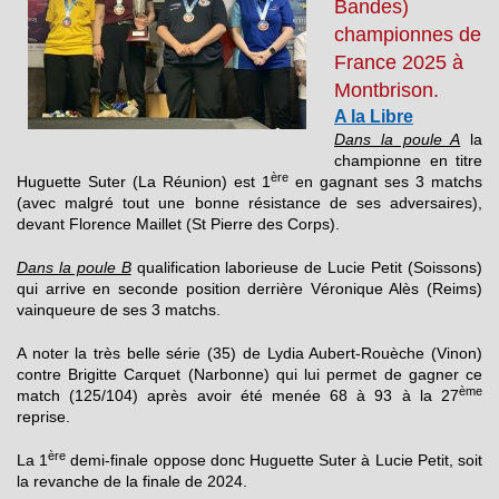
Bandes)
championnes de
France 2025 à
Montbrison.
A la Libre
Dans la poule A
la
championne en titre
ère
Huguette Suter (La Réunion) est 1
en gagnant ses 3 matchs
(avec malgré tout une bonne résistance de ses adversaires),
devant Florence Maillet (St Pierre des Corps).
Dans la poule B
qualification laborieuse de Lucie Petit (Soissons)
qui arrive en seconde position derrière Véronique Alès (Reims)
vainqueure de ses 3 matchs.
A noter la très belle série (35) de Lydia Aubert-Rouèche (Vinon)
contre Brigitte Carquet (Narbonne) qui lui permet de gagner ce
ème
match (125/104) après avoir été menée 68 à 93 à la 27
reprise.
ère
La 1
demi-finale oppose donc Huguette Suter à Lucie Petit, soit
la revanche de la finale de 2024.