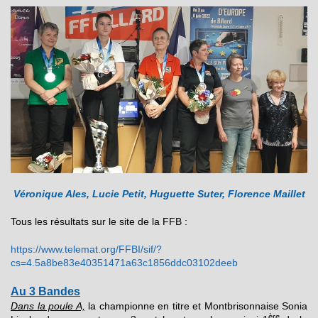
Véronique Ales, Lucie Petit, Huguette Suter, Florence Maillet
Tous les résultats sur le site de la FFB :
https://www.telemat.org/FFBI/sif/?
cs=4.5a8be83e40351471a63c1856ddc03102deeb
Au 3 Bandes
Dans la poule A,
la championne en titre et Montbrisonnaise Sonia
ère