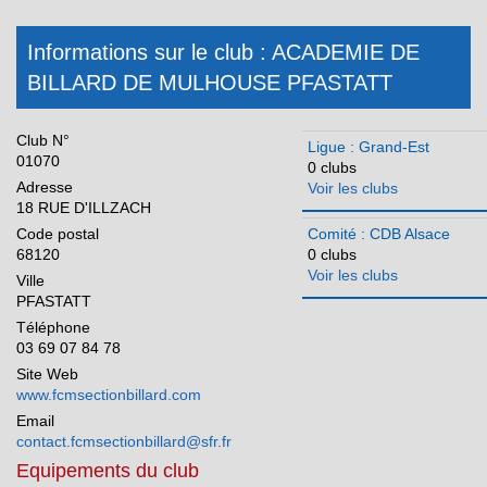
Martinique
Méditerranée
Informations sur le club : ACADEMIE DE
BILLARD DE MULHOUSE PFASTATT
Normandie
Nouvelle Aquitaine
Club N°
Ligue : Grand-Est
Occitanie
01070
0 clubs
Adresse
Voir les clubs
Pays de la Loire
18 RUE D'ILLZACH
Réunion
Code postal
Comité : CDB Alsace
68120
0 clubs
Voir les clubs
Ville
PFASTATT
Téléphone
03 69 07 84 78
Site Web
www.fcmsectionbillard.com
Email
contact.fcmsectionbillard@sfr.fr
Equipements du club