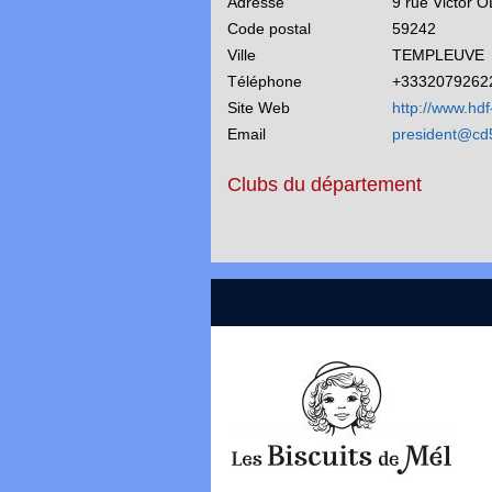
Adresse
9 rue Victor 
Code postal
59242
Ville
TEMPLEUVE
Téléphone
+3332079262
Site Web
http://www.hdf-
Email
president@cd59
Clubs du département