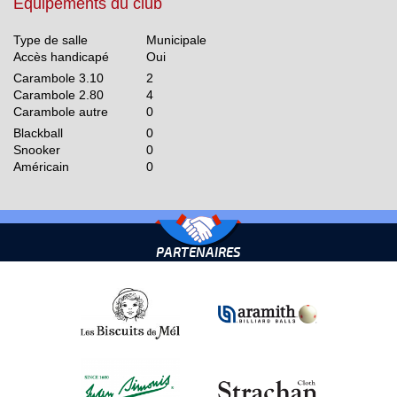
Equipements du club
Type de salle
Municipale
Accès handicapé
Oui
Carambole 3.10
2
Carambole 2.80
4
Carambole autre
0
Blackball
0
Snooker
0
Américain
0
PARTENAIRES