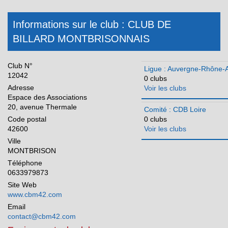
Ile-de-France
Informations sur le club : CLUB DE
Martinique
BILLARD MONTBRISONNAIS
Méditerranée
Club N°
Normandie
Ligue : Auvergne-Rhône-
12042
0 clubs
Nouvelle Aquitaine
Adresse
Voir les clubs
Espace des Associations
Occitanie
20, avenue Thermale
Comité : CDB Loire
Code postal
0 clubs
Pays de la Loire
42600
Voir les clubs
Réunion
Ville
MONTBRISON
Téléphone
0633979873
Site Web
www.cbm42.com
Email
contact@cbm42.com