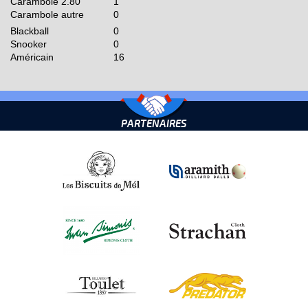
Carambole 2.80
1
Carambole autre
0
Blackball
0
Snooker
0
Américain
16
PARTENAIRES