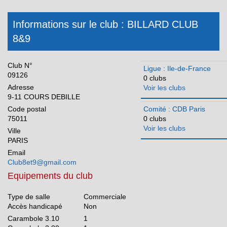
Méditerranée
Normandie
Informations sur le club : BILLARD CLUB
8&9
Nouvelle Aquitaine
Occitanie
Club N°
Ligue : Ile-de-France
Pays de la Loire
09126
0 clubs
Adresse
Voir les clubs
Réunion
9-11 COURS DEBILLE
Code postal
Comité : CDB Paris
75011
0 clubs
Voir les clubs
Ville
PARIS
Email
Club8et9@gmail.com
Equipements du club
Type de salle
Commerciale
Accès handicapé
Non
Carambole 3.10
1