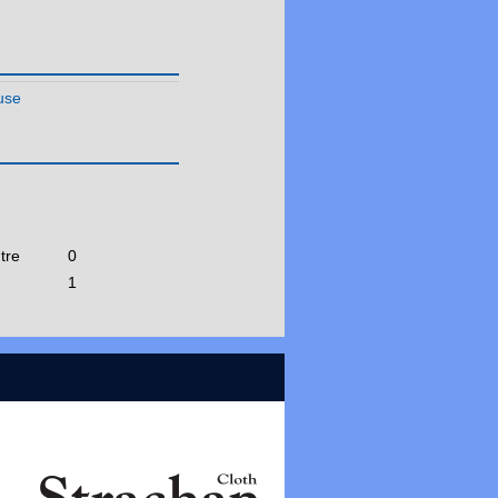
Nouvelle Aquitaine
Occitanie
Pays de la Loire
use
Réunion
tre
0
1