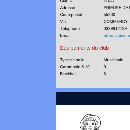
Club N°
11047
Adresse
PRIEURE DE 
Code postal
55200
Ville
COMMERCY
Téléphone
0329912729
Email
billardclubc
Equipements du club
Type de salle
Municipale
Carambole 3.10
0
Blackball
6