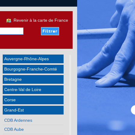
Revenir à la carte de France
Auvergne-Rhône-Alpes
Bourgogne-Franche-Comté
Bretagne
Centre-Val de Loire
Corse
Grand-Est
CDB Ardennes
CDB Aube