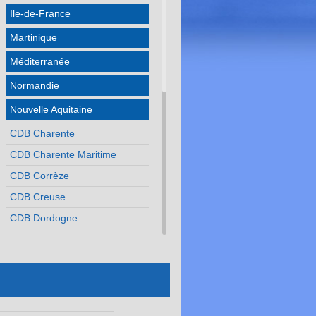
Ile-de-France
Martinique
Méditerranée
Normandie
Nouvelle Aquitaine
CDB Charente
CDB Charente Maritime
CDB Corrèze
CDB Creuse
CDB Dordogne
CDB Gironde
CDB Landes
CDB Lot et Garonne
CDB Pyrénées Atlantiques