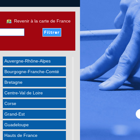
Revenir à la carte de France
Auvergne-Rhône-Alpes
Bourgogne-Franche-Comté
Bretagne
Centre-Val de Loire
Corse
Grand-Est
Guadeloupe
Hauts de France