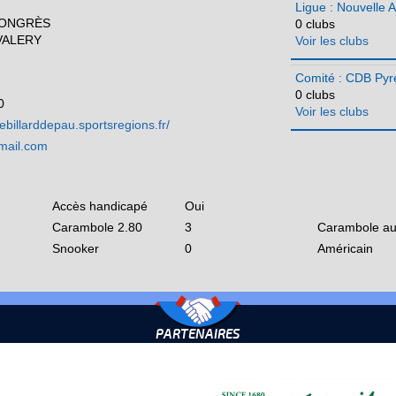
Ligue : Nouvelle A
CONGRÈS
0 clubs
VALERY
Voir les clubs
Comité : CDB Pyr
0 clubs
0
Voir les clubs
ebillarddepau.sportsregions.fr/
mail.com
Accès handicapé
Oui
Carambole 2.80
3
Carambole au
Snooker
0
Américain
PARTENAIRES