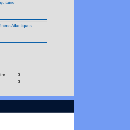
quitaine
CDB Deux Sèvres
CDB Vienne
CDB Haute Vienne
énées Atlantiques
Occitanie
Pays de la Loire
Réunion
tre
0
0