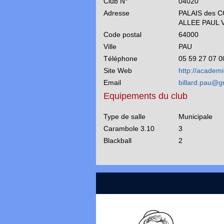
Club N°
04020
Adresse
PALAIS des 
ALLEE PAUL 
Code postal
64000
Ville
PAU
Téléphone
05 59 27 07 0
Site Web
http://academi
Email
billard.pau@g
Equipements du club
Type de salle
Municipale
Carambole 3.10
3
Blackball
2