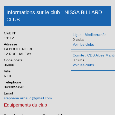
Occitanie
Informations sur le club : NISSA BILLARD
Pays de la Loire
CLUB
Réunion
Club N°
Ligue : Méditerranée
19112
0 clubs
Adresse
Voir les clubs
LA BOULE NOIRE
12 RUE HALEVY
Comité : CDB Alpes Marit
Code postal
0 clubs
06000
Voir les clubs
Ville
NICE
Téléphone
0493855843
Email
stephane.arbaud@gmail.com
Equipements du club