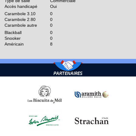
Type de salle
Commerciale
Accès handicapé
Oui
Carambole 3.10
0
Carambole 2.80
0
Carambole autre
0
Blackball
0
Snooker
0
Américain
8
PARTENAIRES