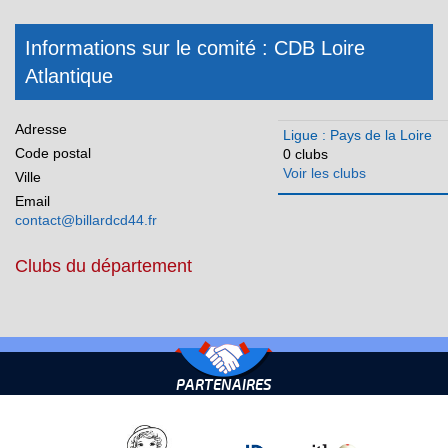
CDB Sarthe
CDB Vendée
Informations sur le comité : CDB Loire
Réunion
Atlantique
Adresse
Ligue : Pays de la Loire
Code postal
0 clubs
Voir les clubs
Ville
Email
contact@billardcd44.fr
Clubs du département
PARTENAIRES