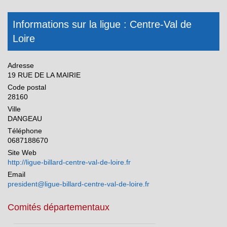
Occitanie
Informations sur la ligue : Centre-Val de
Pays de la Loire
Loire
Réunion
Adresse
19 RUE DE LA MAIRIE
Code postal
28160
Ville
DANGEAU
Téléphone
0687188670
Site Web
http://ligue-billard-centre-val-de-loire.fr
Email
president@ligue-billard-centre-val-de-loire.fr
Comités départementaux