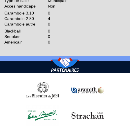
Type de salle
Municipale
Accès handicapé
Non
Carambole 3.10
0
Carambole 2.80
4
Carambole autre
0
Blackball
0
Snooker
0
Américain
0
PARTENAIRES