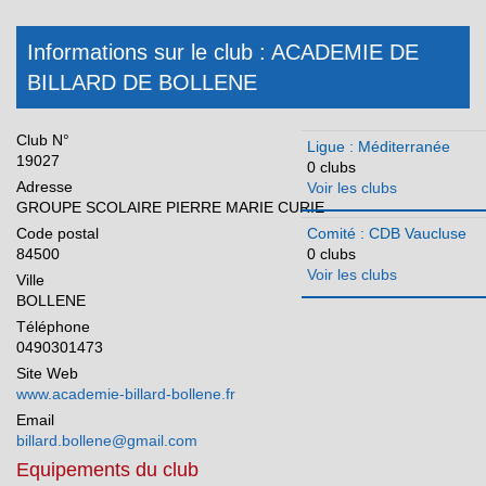
Occitanie
Informations sur le club : ACADEMIE DE
Pays de la Loire
BILLARD DE BOLLENE
Réunion
Club N°
Ligue : Méditerranée
19027
0 clubs
Adresse
Voir les clubs
GROUPE SCOLAIRE PIERRE MARIE CURIE
Code postal
Comité : CDB Vaucluse
84500
0 clubs
Voir les clubs
Ville
BOLLENE
Téléphone
0490301473
Site Web
www.academie-billard-bollene.fr
Email
billard.bollene@gmail.com
Equipements du club