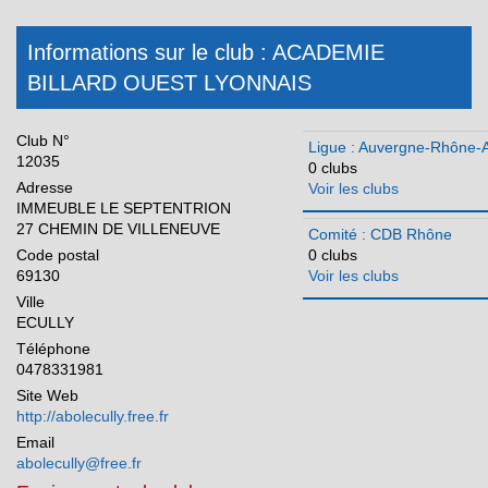
Ile-de-France
Informations sur le club : ACADEMIE
Martinique
BILLARD OUEST LYONNAIS
Méditerranée
Club N°
Normandie
Ligue : Auvergne-Rhône-
12035
0 clubs
Nouvelle Aquitaine
Adresse
Voir les clubs
IMMEUBLE LE SEPTENTRION
Occitanie
27 CHEMIN DE VILLENEUVE
Comité : CDB Rhône
Code postal
0 clubs
Pays de la Loire
69130
Voir les clubs
Réunion
Ville
ECULLY
Téléphone
0478331981
Site Web
http://abolecully.free.fr
Email
abolecully@free.fr