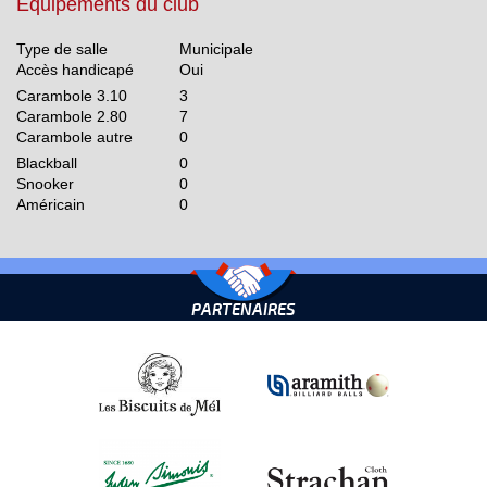
Equipements du club
Type de salle
Municipale
Accès handicapé
Oui
Carambole 3.10
3
Carambole 2.80
7
Carambole autre
0
Blackball
0
Snooker
0
Américain
0
PARTENAIRES