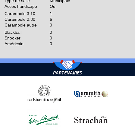
Type de salle
Municipale
Accès handicapé
Oui
Carambole 3.10
1
Carambole 2.80
6
Carambole autre
0
Blackball
0
Snooker
0
Américain
0
PARTENAIRES