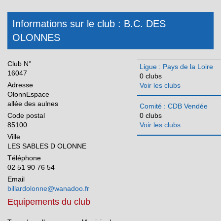
CDB Sarthe
CDB Vendée
Informations sur le club : B.C. DES
Réunion
OLONNES
Club N°
Ligue : Pays de la Loire
16047
0 clubs
Adresse
Voir les clubs
OlonnEspace
allée des aulnes
Comité : CDB Vendée
Code postal
0 clubs
85100
Voir les clubs
Ville
LES SABLES D OLONNE
Téléphone
02 51 90 76 54
Email
billardolonne@wanadoo.fr
Equipements du club