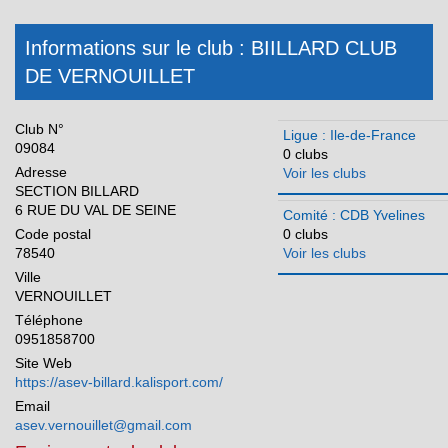
Méditerranée
Normandie
Informations sur le club : BIILLARD CLUB
DE VERNOUILLET
Nouvelle Aquitaine
Occitanie
Club N°
Ligue : Ile-de-France
Pays de la Loire
09084
0 clubs
Adresse
Voir les clubs
Réunion
SECTION BILLARD
6 RUE DU VAL DE SEINE
Comité : CDB Yvelines
Code postal
0 clubs
78540
Voir les clubs
Ville
VERNOUILLET
Téléphone
0951858700
Site Web
https://asev-billard.kalisport.com/
Email
asev.vernouillet@gmail.com