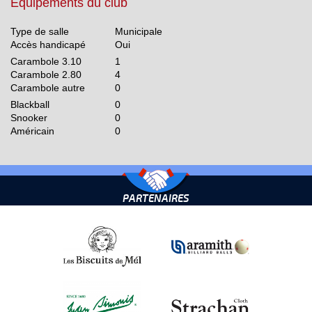
Equipements du club
Type de salle
Municipale
Accès handicapé
Oui
Carambole 3.10
1
Carambole 2.80
4
Carambole autre
0
Blackball
0
Snooker
0
Américain
0
PARTENAIRES