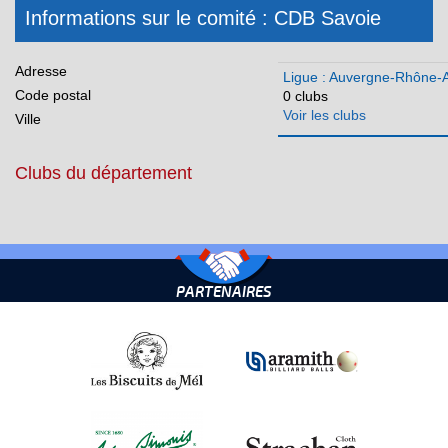
Ile-de-France
Informations sur le comité : CDB Savoie
Martinique
Méditerranée
Adresse
Ligue : Auvergne-Rhône-
Code postal
0 clubs
Normandie
Voir les clubs
Ville
Nouvelle Aquitaine
Clubs du département
Occitanie
Pays de la Loire
Réunion
PARTENAIRES