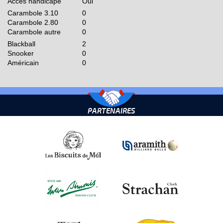
Accès handicapé
Oui
Carambole 3.10
0
Carambole 2.80
0
Carambole autre
0
Blackball
2
Snooker
0
Américain
0
PARTENAIRES