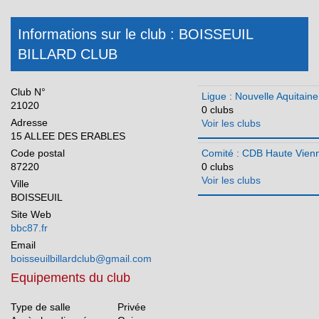
CDB Landes
Informations sur le club : BOISSEUIL
CDB Lot et Garonne
BILLARD CLUB
CDB Pyrénées Atlantiques
CDB Deux Sèvres
Club N°
Ligue : Nouvelle Aquitaine
CDB Vienne
21020
0 clubs
Adresse
CDB Haute Vienne
Voir les clubs
15 ALLEE DES ERABLES
Occitanie
Code postal
Comité : CDB Haute Vien
87220
0 clubs
Pays de la Loire
Voir les clubs
Ville
Réunion
BOISSEUIL
Site Web
bbc87.fr
Email
boisseuilbillardclub@gmail.com
Equipements du club
Type de salle
Privée