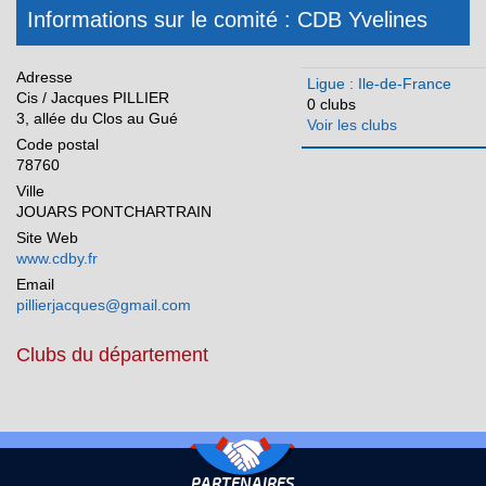
Normandie
Informations sur le comité : CDB Yvelines
Nouvelle Aquitaine
Adresse
Ligue : Ile-de-France
Occitanie
Cis / Jacques PILLIER
0 clubs
3, allée du Clos au Gué
Voir les clubs
Pays de la Loire
Code postal
Réunion
78760
Ville
JOUARS PONTCHARTRAIN
Site Web
www.cdby.fr
Email
pillierjacques@gmail.com
Clubs du département
PARTENAIRES