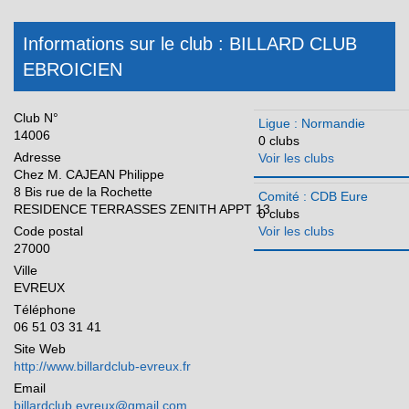
Pays de la Loire
Informations sur le club : BILLARD CLUB
Réunion
EBROICIEN
Club N°
Ligue : Normandie
14006
0 clubs
Adresse
Voir les clubs
Chez M. CAJEAN Philippe
8 Bis rue de la Rochette
Comité : CDB Eure
RESIDENCE TERRASSES ZENITH APPT 13
0 clubs
Code postal
Voir les clubs
27000
Ville
EVREUX
Téléphone
06 51 03 31 41
Site Web
http://www.billardclub-evreux.fr
Email
billardclub.evreux@gmail.com