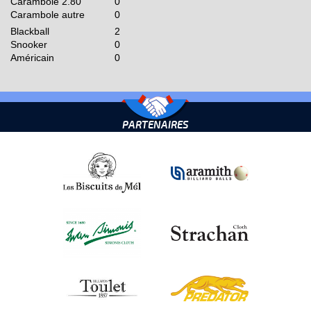
Carambole 2.80
0
Carambole autre
0
Blackball
2
Snooker
0
Américain
0
PARTENAIRES