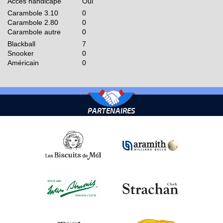
Accès handicapé
Oui
Carambole 3.10
0
Carambole 2.80
0
Carambole autre
0
Blackball
7
Snooker
0
Américain
0
PARTENAIRES