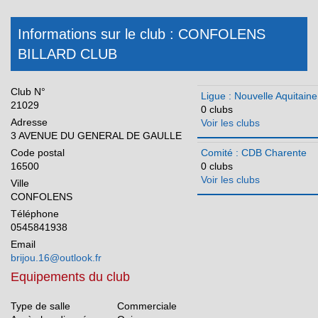
CDB Landes
Informations sur le club : CONFOLENS
CDB Lot et Garonne
BILLARD CLUB
CDB Pyrénées Atlantiques
CDB Deux Sèvres
Club N°
Ligue : Nouvelle Aquitaine
CDB Vienne
21029
0 clubs
Adresse
CDB Haute Vienne
Voir les clubs
3 AVENUE DU GENERAL DE GAULLE
Occitanie
Code postal
Comité : CDB Charente
16500
0 clubs
Pays de la Loire
Voir les clubs
Ville
Réunion
CONFOLENS
Téléphone
0545841938
Email
brijou.16@outlook.fr
Equipements du club
Type de salle
Commerciale