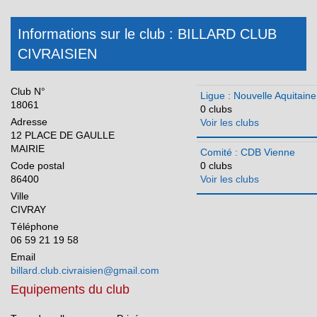
CDB Landes
Informations sur le club : BILLARD CLUB
CDB Lot et Garonne
CIVRAISIEN
CDB Pyrénées Atlantiques
CDB Deux Sèvres
Club N°
Ligue : Nouvelle Aquitaine
CDB Vienne
18061
0 clubs
Adresse
CDB Haute Vienne
Voir les clubs
12 PLACE DE GAULLE
Occitanie
MAIRIE
Comité : CDB Vienne
Code postal
0 clubs
Pays de la Loire
86400
Voir les clubs
Réunion
Ville
CIVRAY
Téléphone
06 59 21 19 58
Email
billard.club.civraisien@gmail.com
Equipements du club