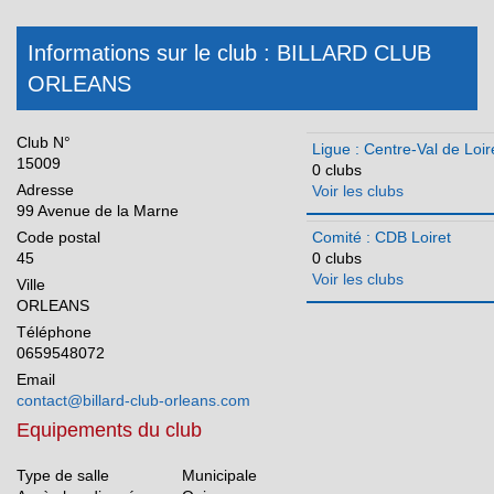
Occitanie
Informations sur le club : BILLARD CLUB
Pays de la Loire
ORLEANS
Réunion
Club N°
Ligue : Centre-Val de Loir
15009
0 clubs
Adresse
Voir les clubs
99 Avenue de la Marne
Code postal
Comité : CDB Loiret
45
0 clubs
Voir les clubs
Ville
ORLEANS
Téléphone
0659548072
Email
contact@billard-club-orleans.com
Equipements du club
Type de salle
Municipale