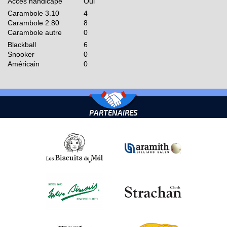
Accès handicapé
Oui
Carambole 3.10
4
Carambole 2.80
8
Carambole autre
0
Blackball
6
Snooker
0
Américain
0
PARTENAIRES