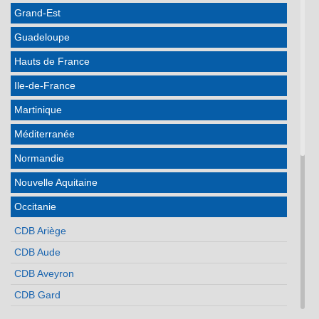
Grand-Est
Guadeloupe
Hauts de France
Ile-de-France
Martinique
Méditerranée
Normandie
Nouvelle Aquitaine
Occitanie
CDB Ariège
CDB Aude
CDB Aveyron
CDB Gard
CDB Haute Garonne