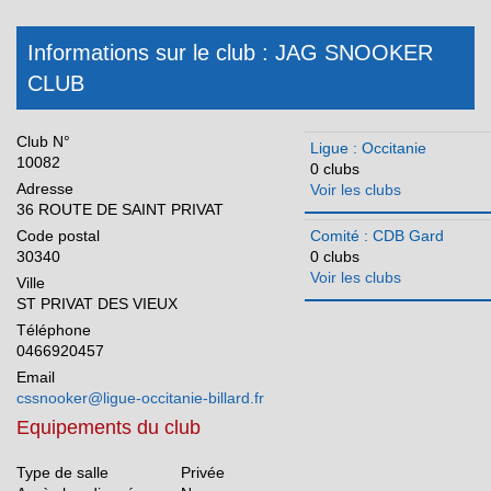
CDB Gers
Informations sur le club : JAG SNOOKER
CDB Hérault
CLUB
CDB Lot
CDB Lozère
Club N°
Ligue : Occitanie
CDB Hautes Pyrénées
10082
0 clubs
Adresse
Voir les clubs
CDB Pyrénées Orientales
36 ROUTE DE SAINT PRIVAT
CDB Tarn
Code postal
Comité : CDB Gard
30340
0 clubs
CDB Tarn et Garonne
Voir les clubs
Ville
Pays de la Loire
ST PRIVAT DES VIEUX
Réunion
Téléphone
0466920457
Email
cssnooker@ligue-occitanie-billard.fr
Equipements du club
Type de salle
Privée