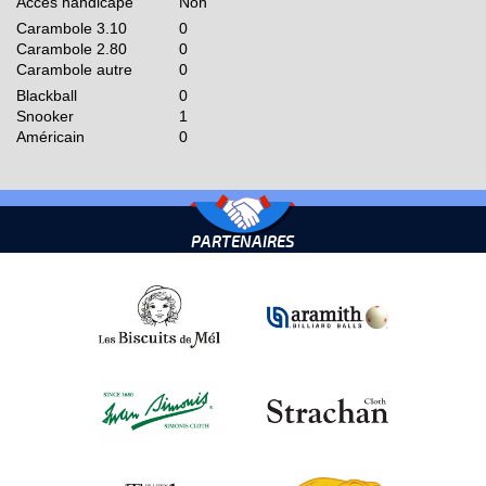
Accès handicapé
Non
Carambole 3.10
0
Carambole 2.80
0
Carambole autre
0
Blackball
0
Snooker
1
Américain
0
PARTENAIRES