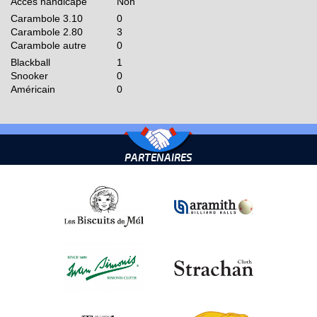
Accès handicapé
Non
Carambole 3.10
0
Carambole 2.80
3
Carambole autre
0
Blackball
1
Snooker
0
Américain
0
PARTENAIRES