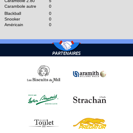
Carambole 2.80
5
Carambole autre
0
Blackball
0
Snooker
0
Américain
0
PARTENAIRES