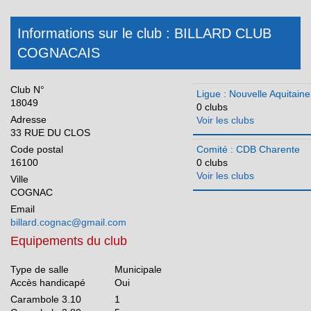
CDB Landes
Informations sur le club : BILLARD CLUB
CDB Lot et Garonne
COGNACAIS
CDB Pyrénées Atlantiques
CDB Deux Sèvres
Club N°
Ligue : Nouvelle Aquitaine
CDB Vienne
18049
0 clubs
Adresse
CDB Haute Vienne
Voir les clubs
33 RUE DU CLOS
Occitanie
Code postal
Comité : CDB Charente
16100
0 clubs
Pays de la Loire
Voir les clubs
Ville
Réunion
COGNAC
Email
billard.cognac@gmail.com
Equipements du club
Type de salle
Municipale
Accès handicapé
Oui
Carambole 3.10
1