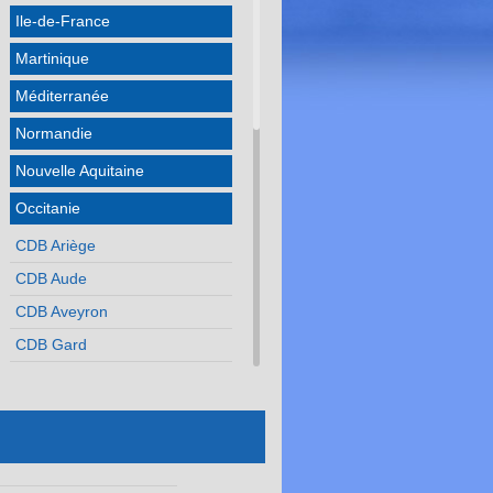
Ile-de-France
Martinique
Méditerranée
Normandie
Nouvelle Aquitaine
Occitanie
CDB Ariège
CDB Aude
CDB Aveyron
CDB Gard
CDB Haute Garonne
CDB Gers
CDB Hérault
CDB Lot