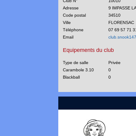
Club N°
10010
Adresse
9 IMPASSE L
Code postal
34510
Ville
FLORENSAC
Téléphone
07 69 57 71 3
Email
club.snook14
Equipements du club
Type de salle
Privée
Carambole 3.10
0
Blackball
0