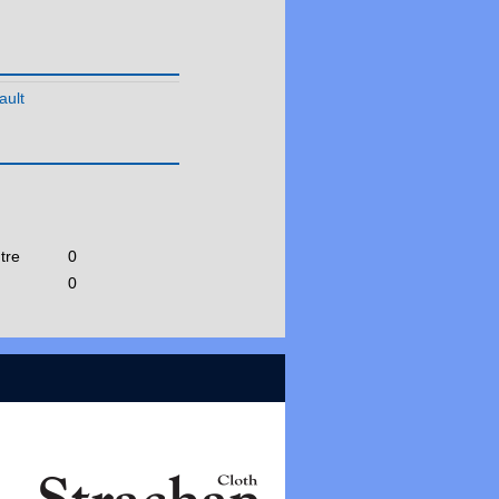
CDB Lozère
CDB Hautes Pyrénées
CDB Pyrénées Orientales
ault
CDB Tarn
CDB Tarn et Garonne
Pays de la Loire
Réunion
tre
0
0