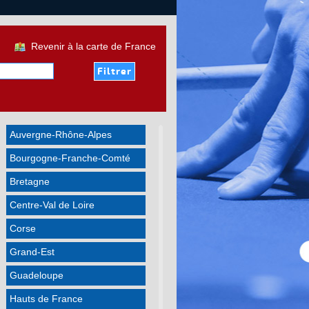
Revenir à la carte de France
Auvergne-Rhône-Alpes
Bourgogne-Franche-Comté
Bretagne
Centre-Val de Loire
Corse
Grand-Est
Guadeloupe
Hauts de France