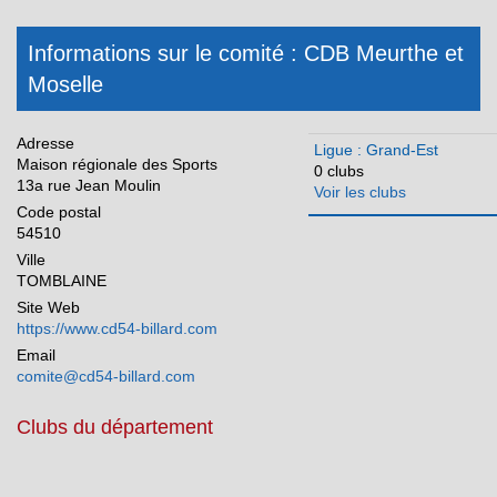
Martinique
Méditerranée
Informations sur le comité : CDB Meurthe et
Moselle
Normandie
Nouvelle Aquitaine
Adresse
Ligue : Grand-Est
Occitanie
Maison régionale des Sports
0 clubs
13a rue Jean Moulin
Voir les clubs
Pays de la Loire
Code postal
54510
Réunion
Ville
TOMBLAINE
Site Web
https://www.cd54-billard.com
Email
comite@cd54-billard.com
Clubs du département