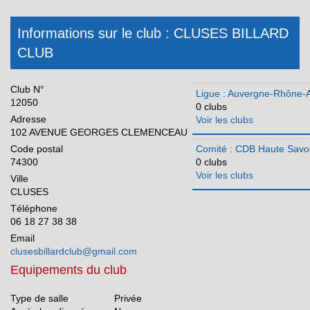
Ile-de-France
Informations sur le club : CLUSES BILLARD
Martinique
CLUB
Méditerranée
Club N°
Normandie
Ligue : Auvergne-Rhône-
12050
0 clubs
Nouvelle Aquitaine
Adresse
Voir les clubs
102 AVENUE GEORGES CLEMENCEAU
Occitanie
Code postal
Comité : CDB Haute Savo
74300
0 clubs
Pays de la Loire
Voir les clubs
Ville
Réunion
CLUSES
Téléphone
06 18 27 38 38
Email
clusesbillardclub@gmail.com
Equipements du club
Type de salle
Privée