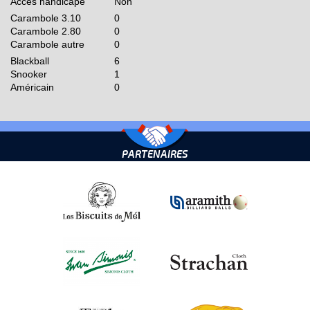
Accès handicapé
Non
Carambole 3.10
0
Carambole 2.80
0
Carambole autre
0
Blackball
6
Snooker
1
Américain
0
PARTENAIRES