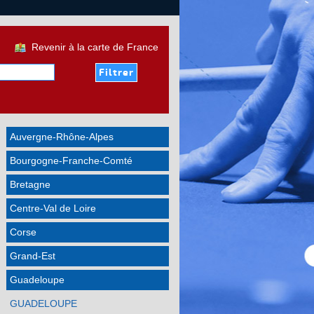
Revenir à la carte de France
Auvergne-Rhône-Alpes
Bourgogne-Franche-Comté
Bretagne
Centre-Val de Loire
Corse
Grand-Est
Guadeloupe
GUADELOUPE