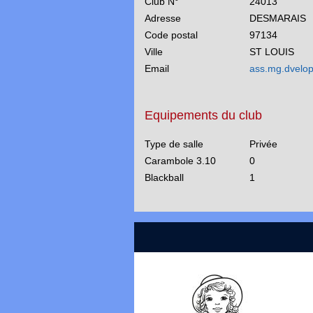
Club N°
24013
Adresse
DESMARAIS
Code postal
97134
Ville
ST LOUIS
Email
ass.mg.dvelo
Equipements du club
Type de salle
Privée
Carambole 3.10
0
Blackball
1