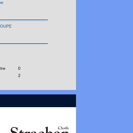
pe
LOUPE
tre
0
2